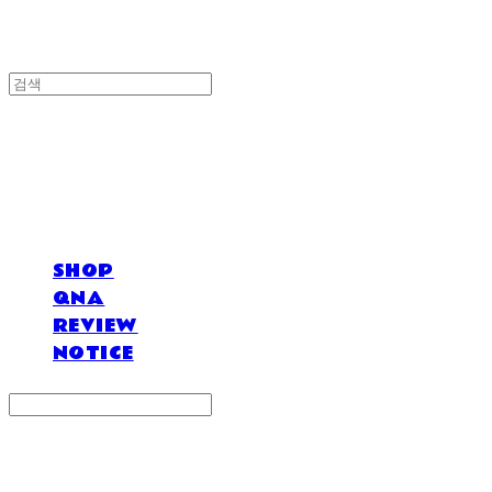
DOSAN atelier *
SHOP
QNA
REVIEW
NOTICE
Search
검색
Log In
로그인