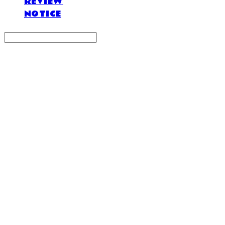
REVIEW
NOTICE
Search
검색
Log In
로그인
Cart
장바구니
DOSAN atelier *