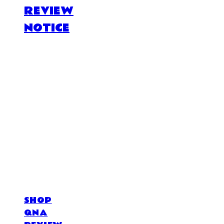
REVIEW
NOTICE
DOSAN atelier *
SHOP
QNA