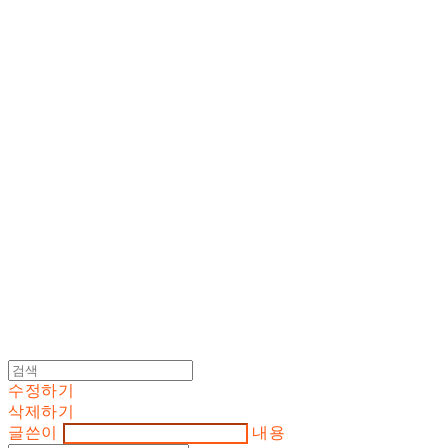
Cart
장바구니
DOSAN atelier *
수정하기
삭제하기
글쓴이
내용