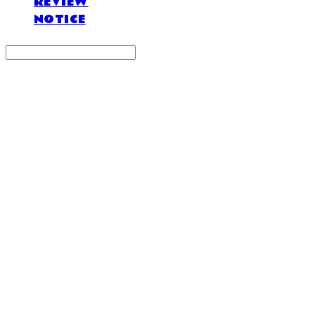
REVIEW
NOTICE
Search
검색
Log In
로그인
Cart
장바구니
DOSAN atelier *