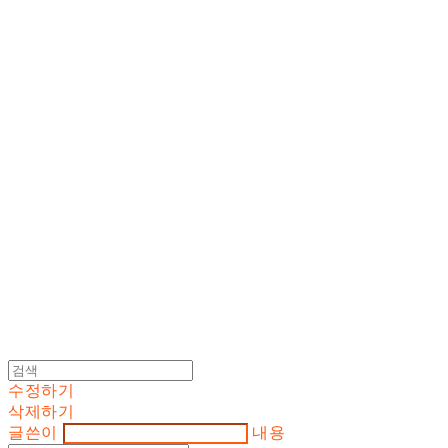
Cart
장바구니
DOSAN atelier *
수정하기
삭제하기
글쓴이
내용