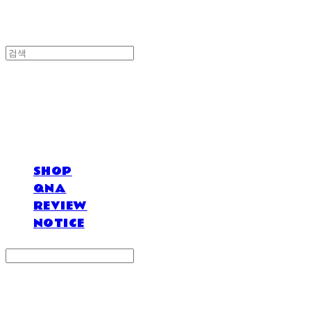
DOSAN atelier *
SHOP
QNA
REVIEW
NOTICE
Search
검색
Log In
로그인