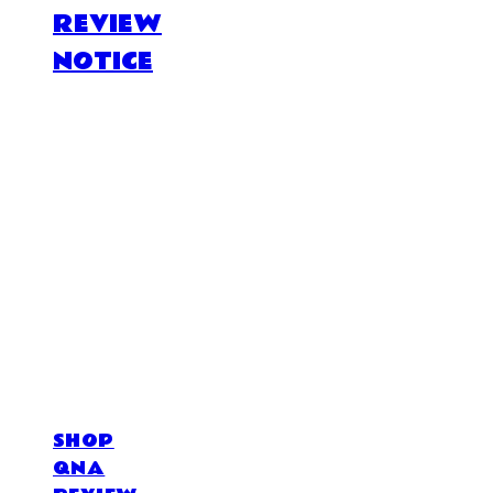
REVIEW
NOTICE
DOSAN atelier *
SHOP
QNA