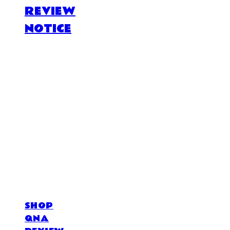
REVIEW
NOTICE
DOSAN atelier *
SHOP
QNA