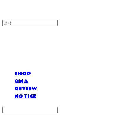
DOSAN atelier *
SHOP
QNA
REVIEW
NOTICE
Search
검색
Log In
로그인