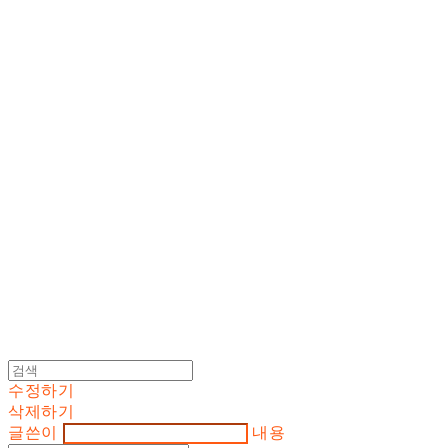
Cart
장바구니
DOSAN atelier *
수정하기
삭제하기
글쓴이
내용