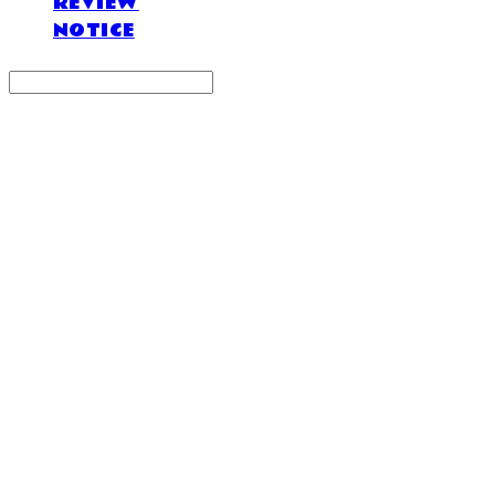
REVIEW
NOTICE
Search
검색
Log In
로그인
Cart
장바구니
DOSAN atelier *