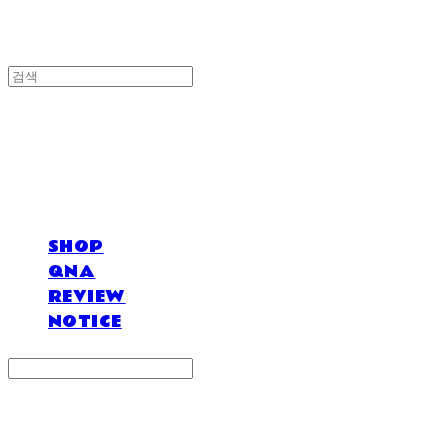
DOSAN atelier *
SHOP
QNA
REVIEW
NOTICE
Search
검색
Log In
로그인