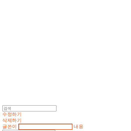
Cart
장바구니
DOSAN atelier *
수정하기
삭제하기
글쓴이
내용