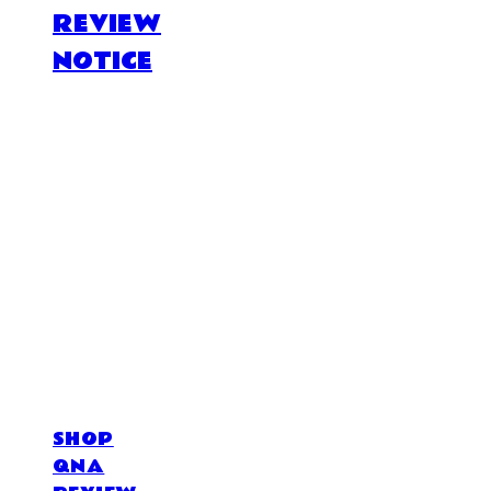
REVIEW
NOTICE
DOSAN atelier *
SHOP
QNA