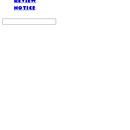
REVIEW
NOTICE
Search
검색
Log In
로그인
Cart
장바구니
DOSAN atelier *