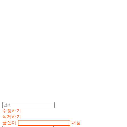
Cart
장바구니
DOSAN atelier *
수정하기
삭제하기
글쓴이
내용