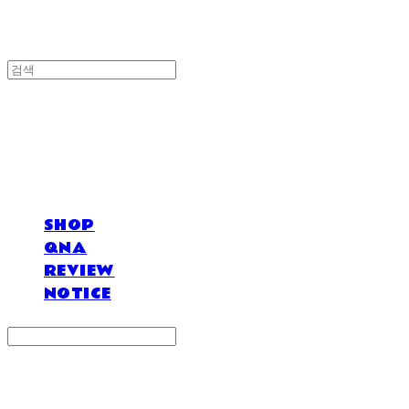
DOSAN atelier *
SHOP
QNA
REVIEW
NOTICE
Search
검색
Log In
로그인