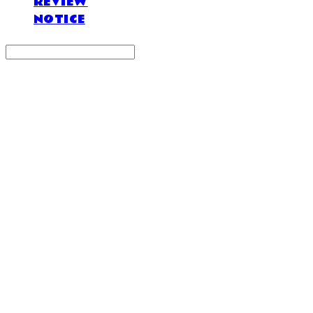
REVIEW
NOTICE
Search
검색
Log In
로그인
Cart
장바구니
DOSAN atelier *