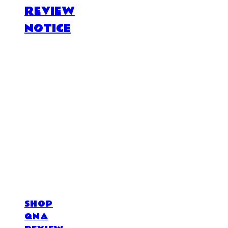
REVIEW
NOTICE
DOSAN atelier *
SHOP
QNA